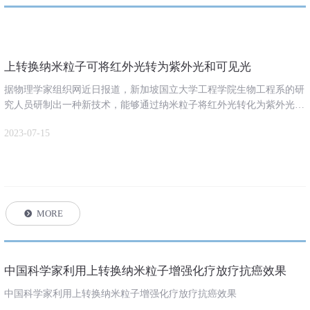
上转换纳米粒子可将红外光转为紫外光和可见光
据物理学家组织网近日报道，新加坡国立大学工程学院生物工程系的研
究人员研制出一种新技术，能够通过纳米粒子将红外光转化为紫外光和
可见光，为深层肿瘤的非侵入性疗法铺平了道路。据称，该技术能够抑
2023-07-15
制肿瘤生长，控制其基因表达，是世界上首个使用纳米粒子治疗深层肿
瘤的非侵入性光动力疗法。相关论文发表在近日出版的《自然―医学》
杂志上。
MORE
뀹
中国科学家利用上转换纳米粒子增强化疗放疗抗癌效果
中国科学家利用上转换纳米粒子增强化疗放疗抗癌效果