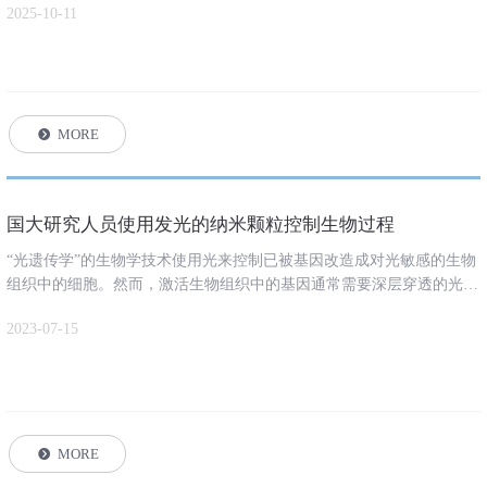
2025-10-11
旧号码停用信息:原对外联系电话【15955100888】，将于2025年11月1
日 起停止使用。
新号码启用信息:新对外联系电话为【15955133158】，自2025年10月09
日起正式生效，可正常接听来电、接收短信及业务咨询。
MORE
뀹
国大研究人员使用发光的纳米颗粒控制生物过程
“光遗传学”的生物学技术使用光来控制已被基因改造成对光敏感的生物
组织中的细胞。然而，激活生物组织中的基因通常需要深层穿透的光，
并且对这样的过程的控制有限，因为用于激活的纳米粒子会一次激活多
2023-07-15
个基因。
MORE
뀹